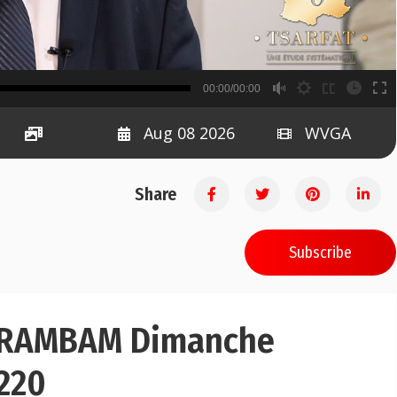
B
00:00/00:00
00:00
Aug 08 2026
WVGA
Share
Subscribe
u RAMBAM Dimanche
 220