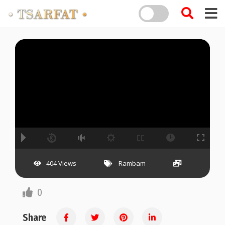
A
B
00:00
00:00
hd2160
hd1440
highres
hd1080
hd720
large
medium
small
tiny
no source
no source
no source
no source
no source
no source
no source
no source
no source
no source
2
404 Views
Rambam
1.5
1.25
0
normal
0.5
0.25
Share